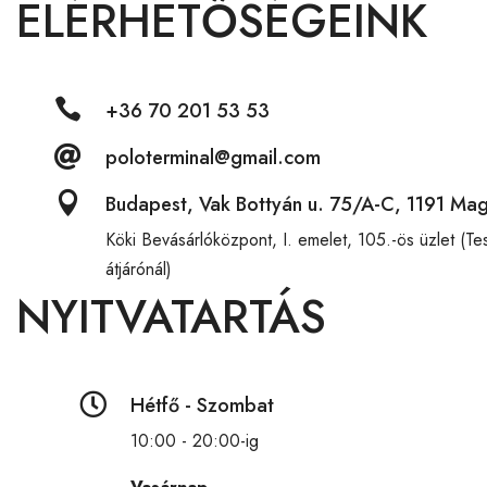
ELÉRHETŐSÉGEINK

+36 70 201 53 53

poloterminal@gmail.com

Budapest, Vak Bottyán u. 75/A-C, 1191 Ma
Köki Bevásárlóközpont,
I. emelet, 105.-ös üzlet (T
átjárónál)
NYITVATARTÁS

Hétfő - Szombat
10:00 - 20:00-ig