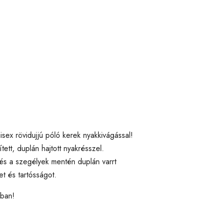
isex rövidujjú póló kerek nyakkivágással!
tt, duplán hajtott nyakrésszel.
s a szegélyek mentén duplán varrt
et és tartósságot.
kban!