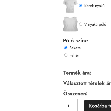
Kerek nyakú
V nyakú póló
Póló színe
Fekete
Fehér
Termék ára:
Választott tételek ár
Összesen:
Horror
Kosárba 
00760