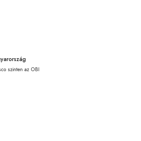
gyarország
esco szinten az OBI