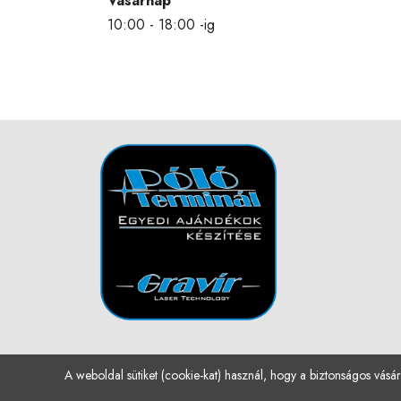
Vasárnap
10:00 - 18:00 -ig
A weboldal sütiket (cookie-kat) használ, hogy a biztonságos vásár