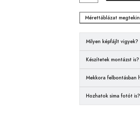
mennyiség
Mérettáblázat megtekin
Milyen képfájlt vigyek?
Készítetek montázst is?
Mekkora felbontásban 
Hozhatok sima fotót is?