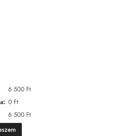
6 500
Ft
a:
0
Ft
6 500
Ft
A
teszem
l