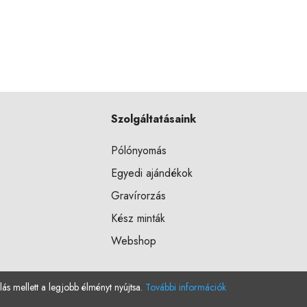
Szolgáltatásaink
Pólónyomás
Egyedi ajándékok
Gravírorzás
Kész minták
Webshop
lás mellett a legjobb élményt nyújtsa.
További információk