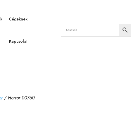
ák
Cégeknek
Kapcsolat
or
/ Horror 00760