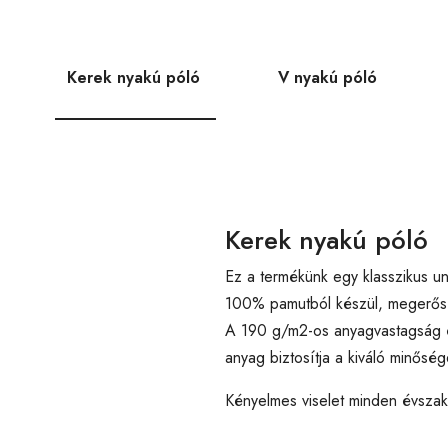
Kerek nyakú póló
V nyakú póló
Kerek nyakú póló
Ez a termékünk egy klasszikus un
100% pamutból készül, megerősíte
A 190 g/m2-os anyagvastagság é
anyag biztosítja a kiváló minőség
Kényelmes viselet minden évsza