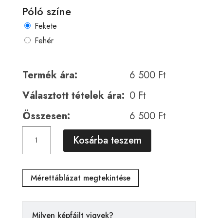
Póló színe
Fekete
Fehér
Termék ára:
6 500
Ft
Választott tételek ára:
0
Ft
Összesen:
6 500
Ft
Medve
A
Kosárba teszem
00047
l
mennyiség
t
e
Mérettáblázat megtekintése
r
n
a
Milyen képfájlt vigyek?