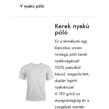
V nyakú póló
Kerek nyakú
póló
Ez a termékünk egy
klasszikus unisex
rövidujjú póló kerek
nyakkivágással!
100% pamutból
készül, megerősített,
duplán hajtott
nyakrésszel.
A 190 g/m2-os
anyagvastagság és a
szegélyek mentén