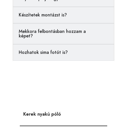
t
i
Készítetek montázst is?
v
e
Mekkora felbontásban hozzam a
:
képet?
Hozhatok sima fotót is?
Kerek nyakú póló