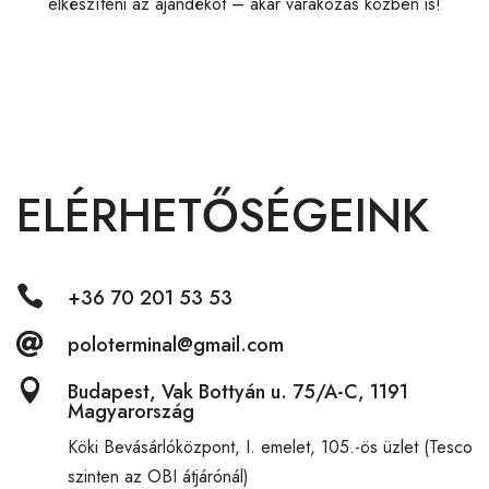
elkészíteni az ajándékot – akár várakozás közben is!
ELÉRHETŐSÉGEINK

+36 70 201 53 53

poloterminal@gmail.com

Budapest, Vak Bottyán u. 75/A-C, 1191
Magyarország
Köki Bevásárlóközpont,
I. emelet, 105.-ös üzlet (Tesco
szinten az OBI átjárónál)