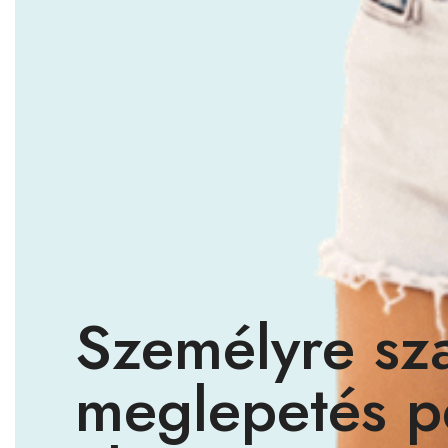
Személyre sz
meglepetés p