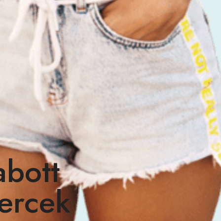
abott
ercek