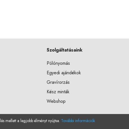
Szolgáltatásaink
Pólónyomás
Egyedi ajándékok
Gravírorzás
Kész minták
Webshop
lás mellett a legjobb élményt nyújtsa.
További információk