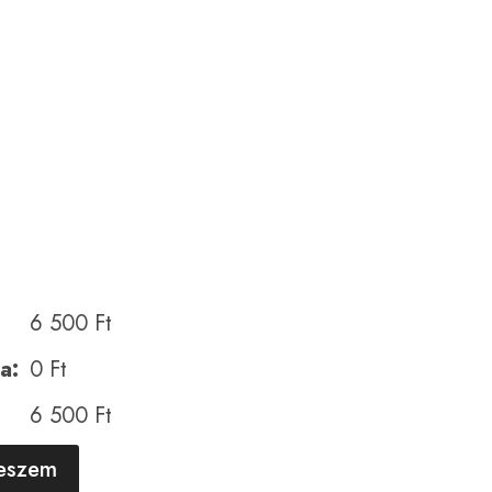
6 500
Ft
a:
0
Ft
6 500
Ft
A
teszem
l