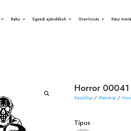
Baby
Egyedi ajándékok
Gravírozás
Kész mint
Horror 00041
Kezdőlap
/
Webshop
/
Horr
Típus