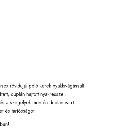
isex rövidujjú póló kerek nyakkivágással!
tt, duplán hajtott nyakrésszel.
s a szegélyek mentén duplán varrt
et és tartósságot.
kban!