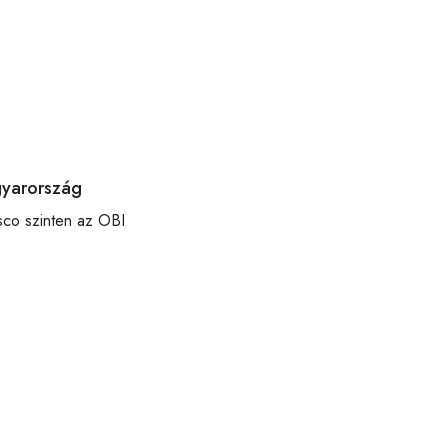
gyarország
esco szinten az OBI