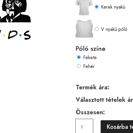
Kerek nyakú
V nyakú póló
Póló színe
Fekete
Fehér
Termék ára:
Választott tételek ár
Összesen:
Horror
Kosárba 
00041