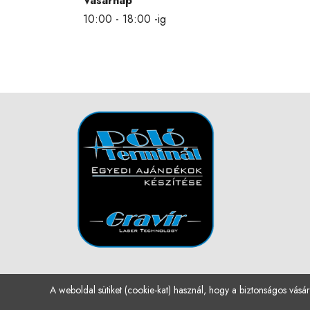
Vasárnap
10:00 - 18:00 -ig
A weboldal sütiket (cookie-kat) használ, hogy a biztonságos vásár