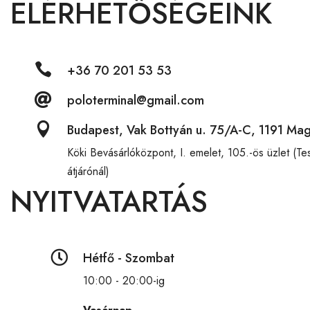
ELÉRHETŐSÉGEINK

+36 70 201 53 53

poloterminal@gmail.com

Budapest, Vak Bottyán u. 75/A-C, 1191 Ma
Köki Bevásárlóközpont,
I. emelet, 105.-ös üzlet (T
átjárónál)
NYITVATARTÁS

Hétfő - Szombat
10:00 - 20:00-ig