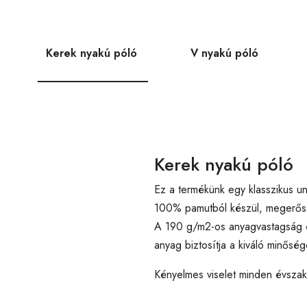
Kerek nyakú póló
V nyakú póló
Kerek nyakú póló
Ez a termékünk egy klasszikus un
100% pamutból készül, megerősíte
A 190 g/m2-os anyagvastagság é
anyag biztosítja a kiváló minőség
Kényelmes viselet minden évsza