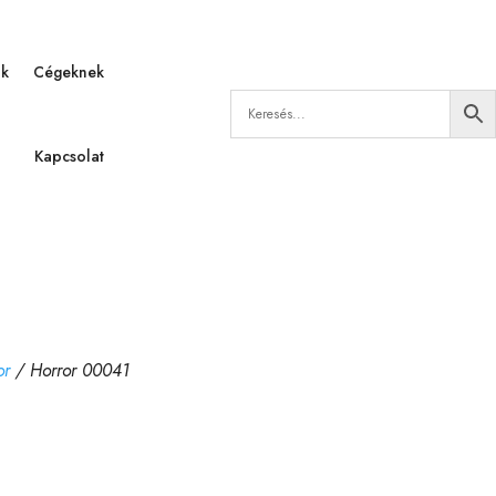
ák
Cégeknek
Kapcsolat
or
/ Horror 00041