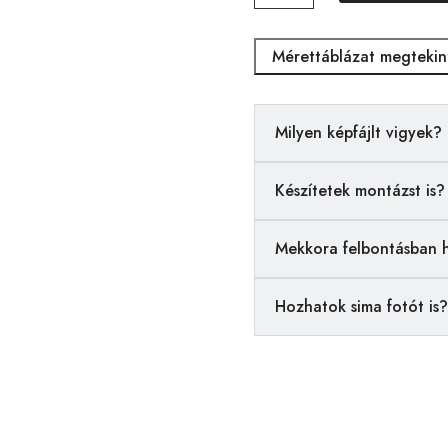
mennyiség
Mérettáblázat megtekin
Milyen képfájlt vigyek?
Készítetek montázst is?
Mekkora felbontásban 
Hozhatok sima fotót is?