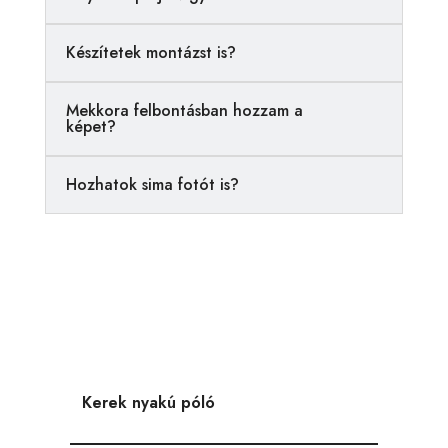
t
i
Készítetek montázst is?
v
e
Mekkora felbontásban hozzam a
:
képet?
Hozhatok sima fotót is?
Kerek nyakú póló