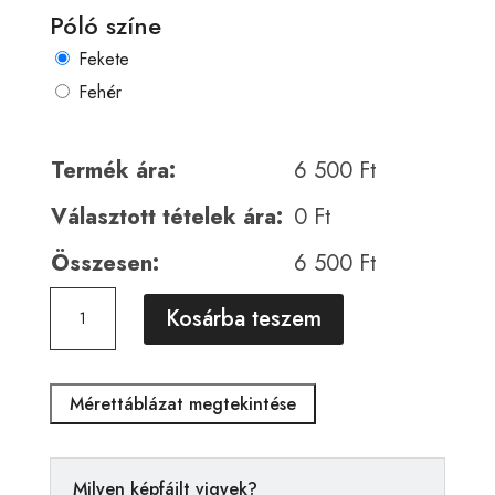
Póló színe
Fekete
Fehér
Termék ára:
6 500
Ft
Választott tételek ára:
0
Ft
Összesen:
6 500
Ft
Horror
A
Kosárba teszem
00046
l
mennyiség
t
e
Mérettáblázat megtekintése
r
n
a
Milyen képfájlt vigyek?