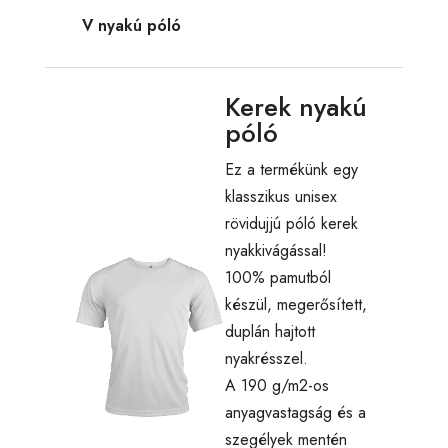
V nyakú póló
Kerek nyakú
póló
Ez a termékünk egy
klasszikus unisex
rövidujjú póló kerek
nyakkivágással!
100% pamutból
készül, megerősített,
duplán hajtott
nyakrésszel.
A 190 g/m2-os
anyagvastagság és a
szegélyek mentén