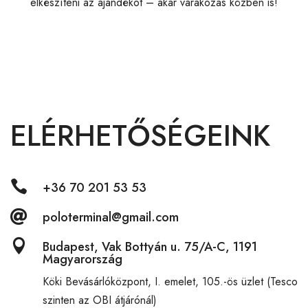
elkészíteni az ajándékot – akár várakozás közben is!
ELÉRHETŐSÉGEINK

+36 70 201 53 53

poloterminal@gmail.com

Budapest, Vak Bottyán u. 75/A-C, 1191
Magyarország
Köki Bevásárlóközpont,
I. emelet, 105.-ös üzlet (Tesco
szinten az OBI átjárónál)