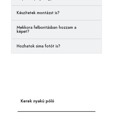
t
i
Készítetek montázst is?
v
e
Mekkora felbontásban hozzam a
:
képet?
Hozhatok sima fotót is?
Kerek nyakú póló