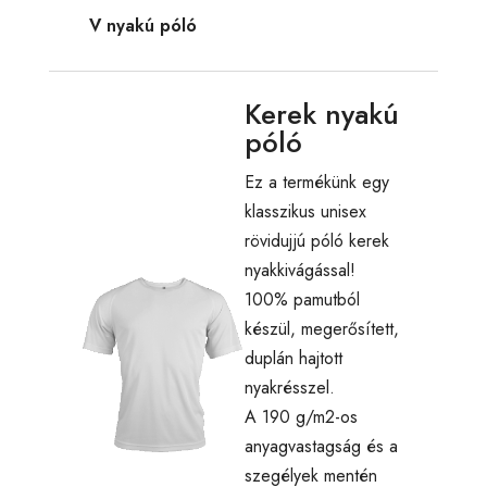
V nyakú póló
Kerek nyakú
póló
Ez a termékünk egy
klasszikus unisex
rövidujjú póló kerek
nyakkivágással!
100% pamutból
készül, megerősített,
duplán hajtott
nyakrésszel.
A 190 g/m2-os
anyagvastagság és a
szegélyek mentén