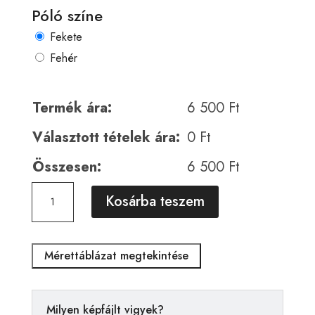
Póló színe
Fekete
Fehér
Termék ára:
6 500
Ft
Választott tételek ára:
0
Ft
Összesen:
6 500
Ft
Horror
A
Kosárba teszem
00145
l
mennyiség
t
e
Mérettáblázat megtekintése
r
n
a
Milyen képfájlt vigyek?