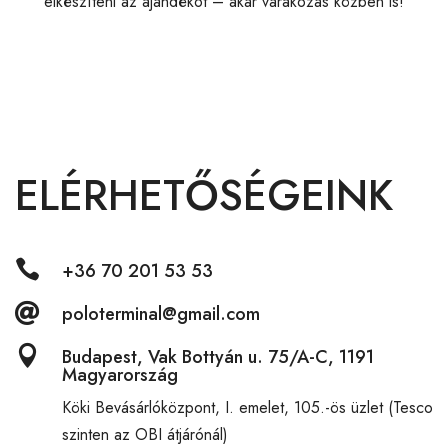
elkészíteni az ajándékot – akár várakozás közben is!
ELÉRHETŐSÉGEINK

+36 70 201 53 53

poloterminal@gmail.com

Budapest, Vak Bottyán u. 75/A-C, 1191
Magyarország
Köki Bevásárlóközpont,
I. emelet, 105.-ös üzlet (Tesco
szinten az OBI átjárónál)