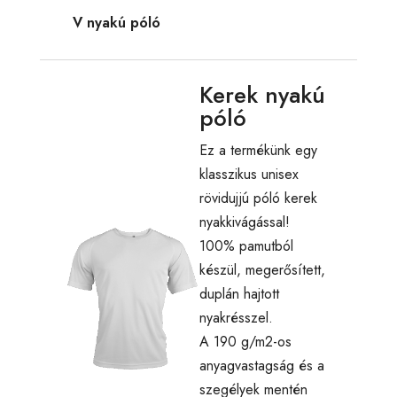
V nyakú póló
Kerek nyakú
póló
Ez a termékünk egy
klasszikus unisex
rövidujjú póló kerek
nyakkivágással!
100% pamutból
készül, megerősített,
duplán hajtott
nyakrésszel.
A 190 g/m2-os
anyagvastagság és a
szegélyek mentén