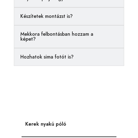
t
i
Készítetek montázst is?
v
e
Mekkora felbontásban hozzam a
:
képet?
Hozhatok sima fotót is?
Kerek nyakú póló