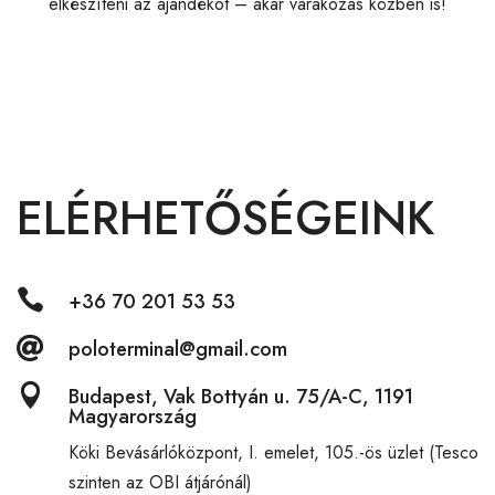
elkészíteni az ajándékot – akár várakozás közben is!
ELÉRHETŐSÉGEINK

+36 70 201 53 53

poloterminal@gmail.com

Budapest, Vak Bottyán u. 75/A-C, 1191
Magyarország
Köki Bevásárlóközpont,
I. emelet, 105.-ös üzlet (Tesco
szinten az OBI átjárónál)