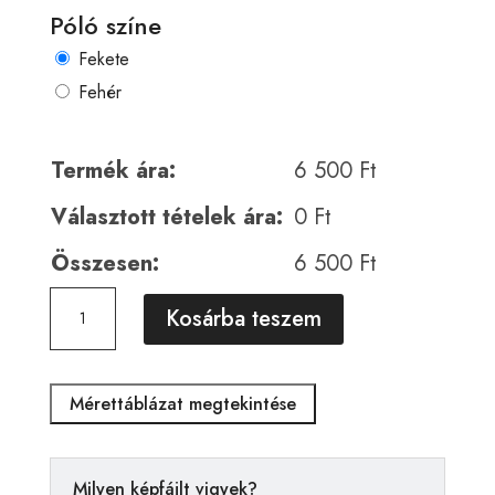
Póló színe
Fekete
Fehér
Termék ára:
6 500
Ft
Választott tételek ára:
0
Ft
Összesen:
6 500
Ft
Horror
A
Kosárba teszem
00200
l
mennyiség
t
e
Mérettáblázat megtekintése
r
n
a
Milyen képfájlt vigyek?