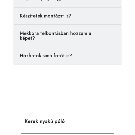
t
i
Készítetek montázst is?
v
e
Mekkora felbontásban hozzam a
:
képet?
Hozhatok sima fotót is?
Kerek nyakú póló