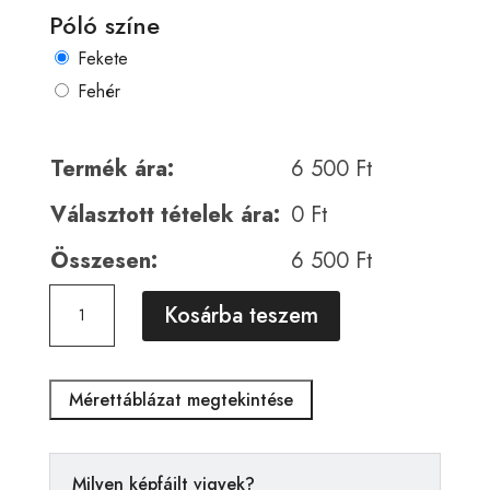
Póló színe
Fekete
Fehér
Termék ára:
6 500
Ft
Választott tételek ára:
0
Ft
Összesen:
6 500
Ft
Horror
A
Kosárba teszem
00268
l
mennyiség
t
e
Mérettáblázat megtekintése
r
n
a
Milyen képfájlt vigyek?