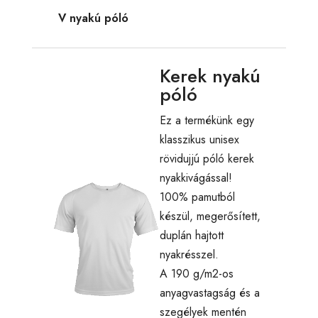
V nyakú póló
Kerek nyakú
póló
Ez a termékünk egy
klasszikus unisex
rövidujjú póló kerek
nyakkivágással!
100% pamutból
készül, megerősített,
duplán hajtott
nyakrésszel.
A 190 g/m2-os
anyagvastagság és a
szegélyek mentén