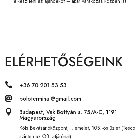
elkészíteni az ajándékot – akár várakozás közben is!
ELÉRHETŐSÉGEINK

+36 70 201 53 53

poloterminal@gmail.com

Budapest, Vak Bottyán u. 75/A-C, 1191
Magyarország
Köki Bevásárlóközpont,
I. emelet, 105.-ös üzlet (Tesco
szinten az OBI átjárónál)