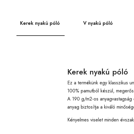
Kerek nyakú póló
V nyakú póló
Kerek nyakú póló
Ez a termékünk egy klasszikus un
100% pamutból készül, megerősíte
A 190 g/m2-os anyagvastagság é
anyag biztosítja a kiváló minőség
Kényelmes viselet minden évsza