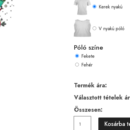
Kerek nyakú
V nyakú póló
Póló színe
Fekete
Fehér
Termék ára:
Választott tételek ár
Összesen:
Horror
Kosárba 
00367