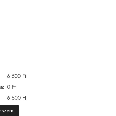
6 500
Ft
a:
0
Ft
6 500
Ft
A
teszem
l