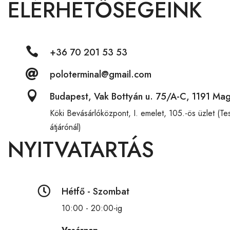
ELÉRHETŐSÉGEINK

+36 70 201 53 53

poloterminal@gmail.com

Budapest, Vak Bottyán u. 75/A-C, 1191 Ma
Köki Bevásárlóközpont,
I. emelet, 105.-ös üzlet (T
átjárónál)
NYITVATARTÁS

Hétfő - Szombat
10:00 - 20:00-ig