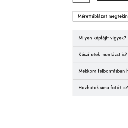
mennyiség
Mérettáblázat megtekin
Milyen képfájlt vigyek?
Készítetek montázst is?
Mekkora felbontásban 
Hozhatok sima fotót is?