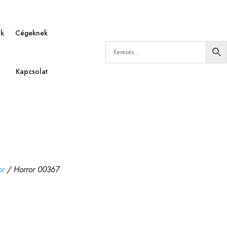
ák
Cégeknek
Kapcsolat
or
/ Horror 00367