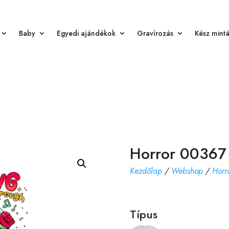
Baby
Egyedi ajándékok
Gravírozás
Kész mint
Horror 00367
Kezdőlap
/
Webshop
/
Horr
Típus