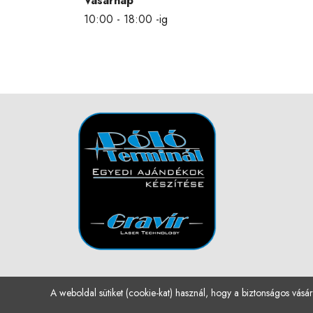
Vasárnap
10:00 - 18:00 -ig
A weboldal sütiket (cookie-kat) használ, hogy a biztonságos vásár