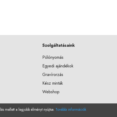
Szolgáltatásaink
Pólónyomás
Egyedi ajándékok
Gravírorzás
Kész minták
Webshop
lás mellett a legjobb élményt nyújtsa.
További információk