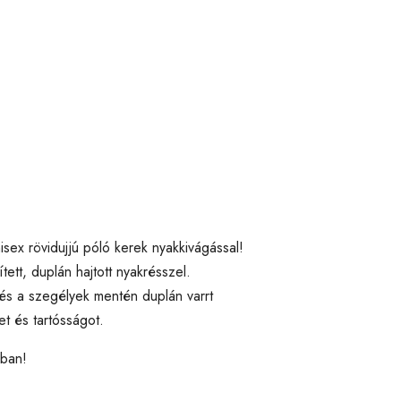
isex rövidujjú póló kerek nyakkivágással!
tt, duplán hajtott nyakrésszel.
s a szegélyek mentén duplán varrt
et és tartósságot.
kban!