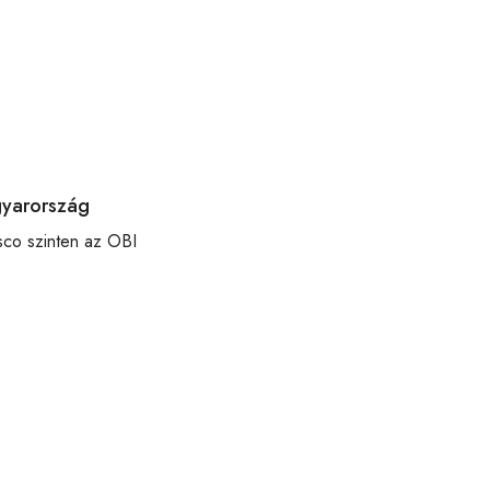
gyarország
esco szinten az OBI