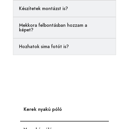
i
Készítetek montázst is?
v
e
Mekkora felbontásban hozzam a
:
képet?
Hozhatok sima fotót is?
Kerek nyakú póló