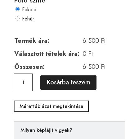
Póló színe
Fekete
Fehér
Termék ára:
6 500
Ft
Választott tételek ára:
0
Ft
Összesen:
6 500
Ft
Horror
A
Kosárba teszem
00471
l
mennyiség
t
e
Mérettáblázat megtekintése
r
n
a
Milyen képfájlt vigyek?
t