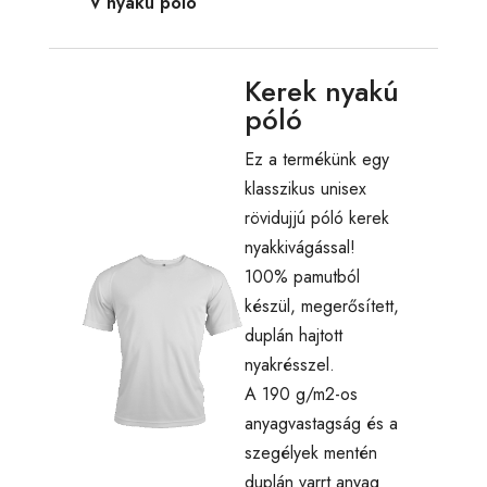
V nyakú póló
Kerek nyakú
póló
Ez a termékünk egy
klasszikus unisex
rövidujjú póló kerek
nyakkivágással!
100% pamutból
készül, megerősített,
duplán hajtott
nyakrésszel.
A 190 g/m2-os
anyagvastagság és a
szegélyek mentén
duplán varrt anyag