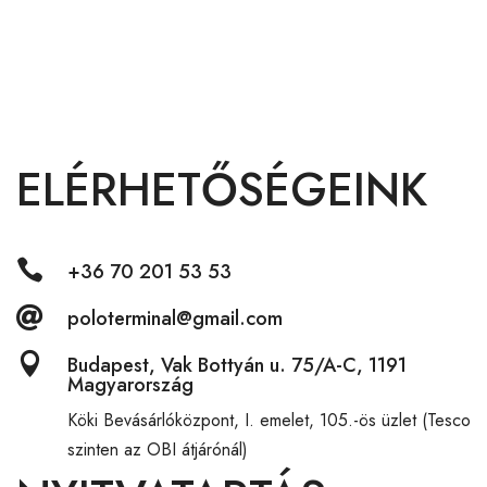
ELÉRHETŐSÉGEINK

+36 70 201 53 53

poloterminal@gmail.com

Budapest, Vak Bottyán u. 75/A-C, 1191
Magyarország
Köki Bevásárlóközpont,
I. emelet, 105.-ös üzlet (Tesco
szinten az OBI átjárónál)