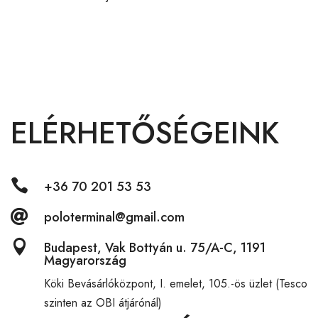
ELÉRHETŐSÉGEINK

+36 70 201 53 53

poloterminal@gmail.com

Budapest, Vak Bottyán u. 75/A-C, 1191
Magyarország
Köki Bevásárlóközpont,
I. emelet, 105.-ös üzlet (Tesco
szinten az OBI átjárónál)