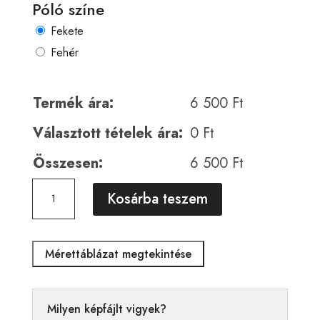
Póló színe
Fekete
Fehér
Termék ára:
6 500
Ft
Választott tételek ára:
0
Ft
Összesen:
6 500
Ft
Horror
A
Kosárba teszem
00584
l
mennyiség
t
e
Mérettáblázat megtekintése
r
n
a
Milyen képfájlt vigyek?