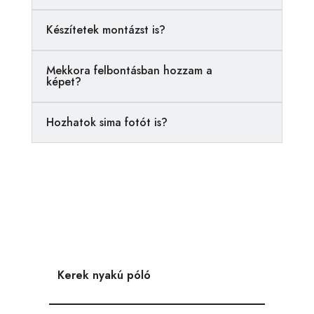
t
i
Készítetek montázst is?
v
e
Mekkora felbontásban hozzam a
:
képet?
Hozhatok sima fotót is?
Kerek nyakú póló