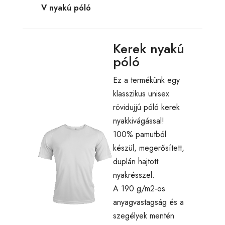
V nyakú póló
Kerek nyakú
póló
Ez a termékünk egy
klasszikus unisex
rövidujjú póló kerek
nyakkivágással!
100% pamutból
készül, megerősített,
duplán hajtott
nyakrésszel.
A 190 g/m2-os
anyagvastagság és a
szegélyek mentén