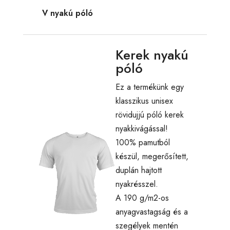
V nyakú póló
Kerek nyakú
póló
Ez a termékünk egy
klasszikus unisex
rövidujjú póló kerek
nyakkivágással!
100% pamutból
készül, megerősített,
duplán hajtott
nyakrésszel.
A 190 g/m2-os
anyagvastagság és a
szegélyek mentén