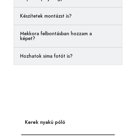
t
i
Készítetek montázst is?
v
e
Mekkora felbontásban hozzam a
:
képet?
Hozhatok sima fotót is?
Kerek nyakú póló