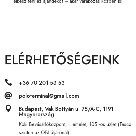
elkészíteni az ajándékot – akár várakozás közben is!
ELÉRHETŐSÉGEINK

+36 70 201 53 53

poloterminal@gmail.com

Budapest, Vak Bottyán u. 75/A-C, 1191
Magyarország
Köki Bevásárlóközpont,
I. emelet, 105.-ös üzlet (Tesco
szinten az OBI átjárónál)