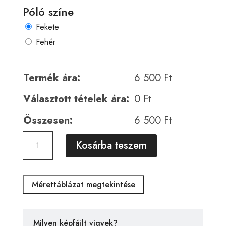
Póló színe
Fekete
Fehér
Termék ára:
6 500
Ft
Választott tételek ára:
0
Ft
Összesen:
6 500
Ft
Horror
A
Kosárba teszem
00595
l
mennyiség
t
e
Mérettáblázat megtekintése
r
n
a
Milyen képfájlt vigyek?