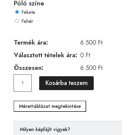
Póló színe
Fekete
Fehér
Termék ára:
6 500
Ft
Választott tételek ára:
0
Ft
Összesen:
6 500
Ft
Horror
A
Kosárba teszem
00676
l
mennyiség
t
e
Mérettáblázat megtekintése
r
n
a
Milyen képfájlt vigyek?