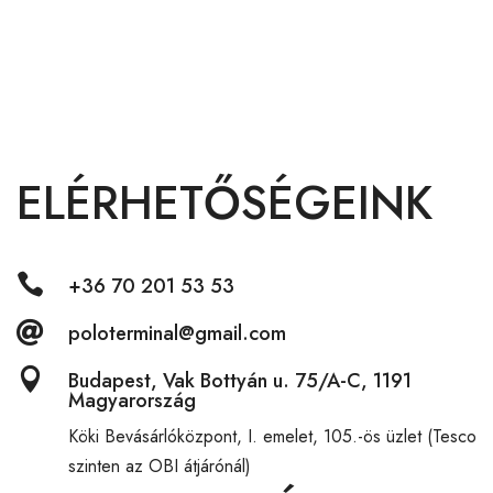
ELÉRHETŐSÉGEINK

+36 70 201 53 53

poloterminal@gmail.com

Budapest, Vak Bottyán u. 75/A-C, 1191
Magyarország
Köki Bevásárlóközpont,
I. emelet, 105.-ös üzlet (Tesco
szinten az OBI átjárónál)