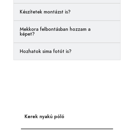
t
i
Készítetek montázst is?
v
e
Mekkora felbontásban hozzam a
:
képet?
Hozhatok sima fotót is?
Kerek nyakú póló