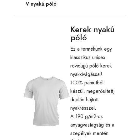
V nyakú póló
Kerek nyakú
póló
Ez a termékünk egy
klasszikus unisex
rövidujjú póló kerek
nyakkivágással!
100% pamutból
készül, megerősített,
duplán hajtott
nyakrésszel.
A 190 g/m2-os
anyagvastagság és a
szegélyek mentén