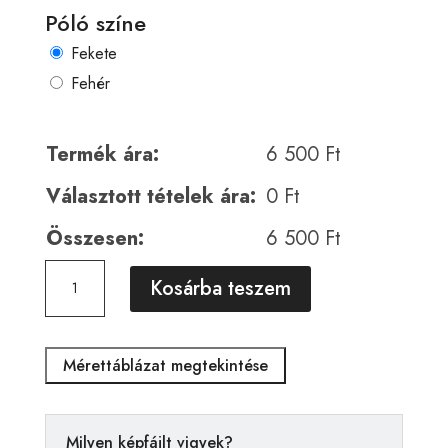
Póló színe
Fekete
Fehér
Termék ára:
6 500
Ft
Választott tételek ára:
0
Ft
Összesen:
6 500
Ft
Horror
A
Kosárba teszem
00682
l
mennyiség
t
e
Mérettáblázat megtekintése
r
n
a
Milyen képfájlt vigyek?