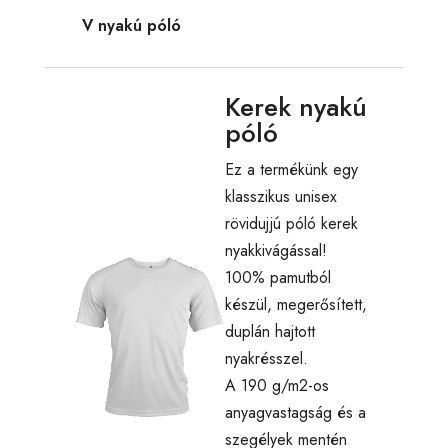
V nyakú póló
Kerek nyakú
póló
Ez a termékünk egy
klasszikus unisex
rövidujjú póló kerek
nyakkivágással!
100% pamutból
készül, megerősített,
duplán hajtott
nyakrésszel.
A 190 g/m2-os
anyagvastagság és a
szegélyek mentén