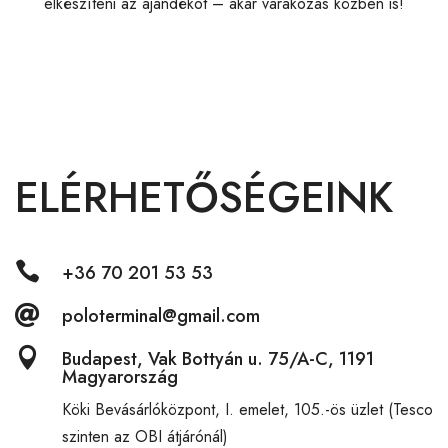
elkészíteni az ajándékot – akár várakozás közben is!
ELÉRHETŐSÉGEINK

+36 70 201 53 53

poloterminal@gmail.com

Budapest, Vak Bottyán u. 75/A-C, 1191
Magyarország
Köki Bevásárlóközpont,
I. emelet, 105.-ös üzlet (Tesco
szinten az OBI átjárónál)