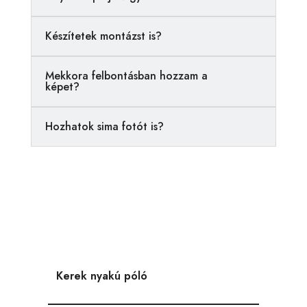
t
i
Készítetek montázst is?
v
e
Mekkora felbontásban hozzam a
:
képet?
Hozhatok sima fotót is?
Kerek nyakú póló