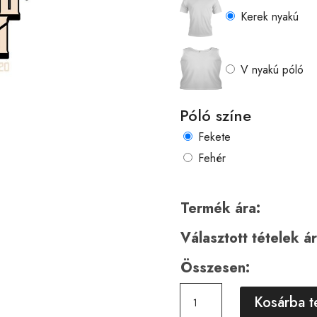
Kerek nyakú
V nyakú póló
Póló színe
Fekete
Fehér
Termék ára:
Választott tételek ár
Összesen:
Horror
Kosárba 
00858