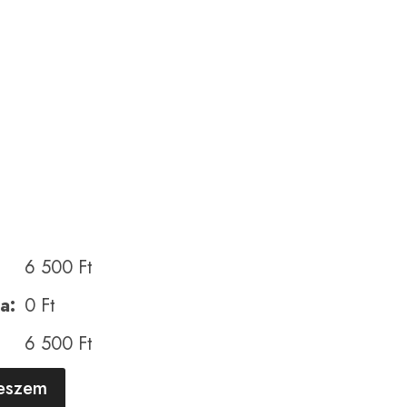
6 500
Ft
a:
0
Ft
6 500
Ft
A
teszem
l