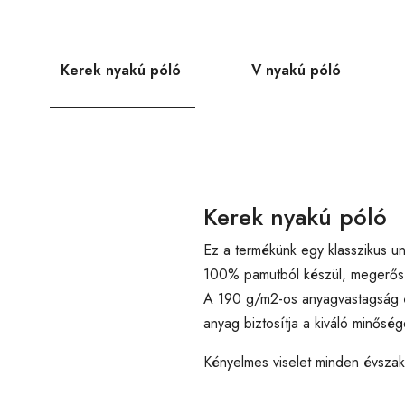
Kerek nyakú póló
V nyakú póló
Kerek nyakú póló
Ez a termékünk egy klasszikus un
100% pamutból készül, megerősíte
A 190 g/m2-os anyagvastagság é
anyag biztosítja a kiváló minőség
Kényelmes viselet minden évsza