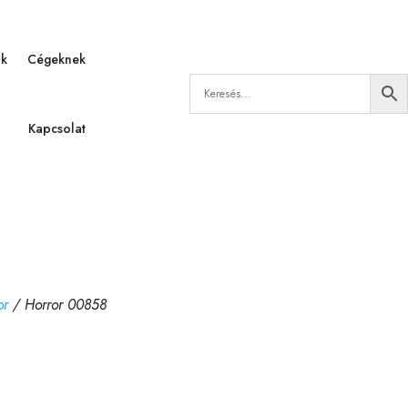
ák
Cégeknek
Kapcsolat
or
/ Horror 00858