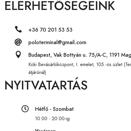
ELÉRHETŐSÉGEINK

+36 70 201 53 53

poloterminal@gmail.com

Budapest, Vak Bottyán u. 75/A-C, 1191 Ma
Köki Bevásárlóközpont,
I. emelet, 105.-ös üzlet (T
átjárónál)
NYITVATARTÁS

Hétfő - Szombat
10:00 - 20:00-ig