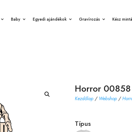
Baby
Egyedi ajándékok
Gravírozás
Kész mint
Horror 00858
Kezdőlap
/
Webshop
/
Horr
Típus