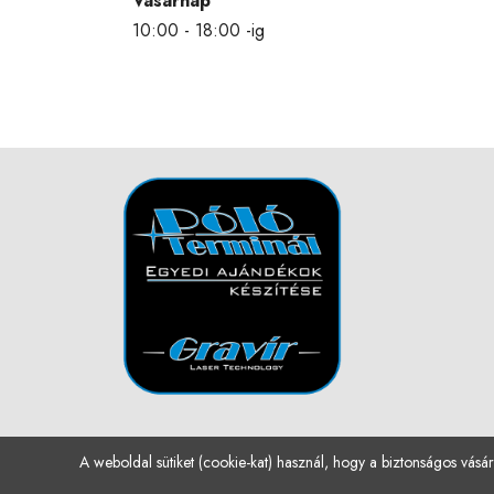
Vasárnap
10:00 - 18:00 -ig
A weboldal sütiket (cookie-kat) használ, hogy a biztonságos vásár