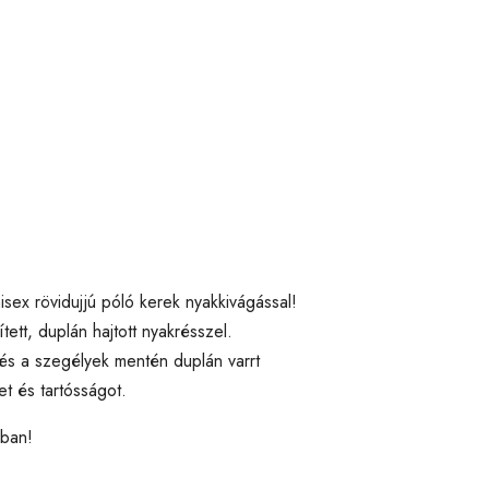
isex rövidujjú póló kerek nyakkivágással!
tt, duplán hajtott nyakrésszel.
s a szegélyek mentén duplán varrt
et és tartósságot.
kban!