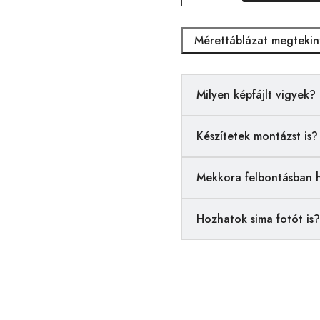
mennyiség
Mérettáblázat megtekin
Milyen képfájlt vigyek?
Készítetek montázst is?
Mekkora felbontásban 
Hozhatok sima fotót is?