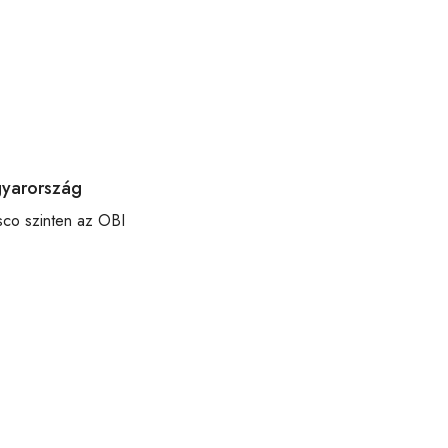
gyarország
esco szinten az OBI