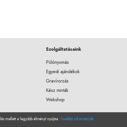
Szolgáltatásaink
Pólónyomás
Egyedi ajándékok
Gravírorzás
Kész minták
Webshop
lás mellett a legjobb élményt nyújtsa.
További információk