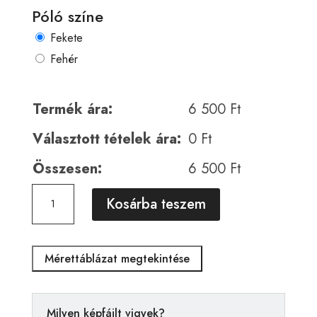
Póló színe
Fekete
Fehér
Termék ára:
6 500
Ft
Választott tételek ára:
0
Ft
Összesen:
6 500
Ft
Horror
A
Kosárba teszem
00900
l
mennyiség
t
e
Mérettáblázat megtekintése
r
n
a
Milyen képfájlt vigyek?