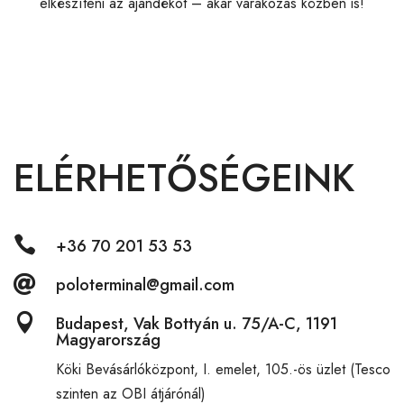
elkészíteni az ajándékot – akár várakozás közben is!
ELÉRHETŐSÉGEINK

+36 70 201 53 53

poloterminal@gmail.com

Budapest, Vak Bottyán u. 75/A-C, 1191
Magyarország
Köki Bevásárlóközpont,
I. emelet, 105.-ös üzlet (Tesco
szinten az OBI átjárónál)