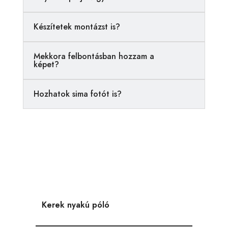
t
i
Készítetek montázst is?
v
e
Mekkora felbontásban hozzam a
:
képet?
Hozhatok sima fotót is?
Kerek nyakú póló