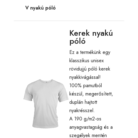
V nyakú póló
Kerek nyakú
póló
Ez a termékünk egy
klasszikus unisex
rövidujjú póló kerek
nyakkivágással!
100% pamutból
készül, megerősített,
duplán hajtott
nyakrésszel.
A 190 g/m2-os
anyagvastagság és a
szegélyek mentén