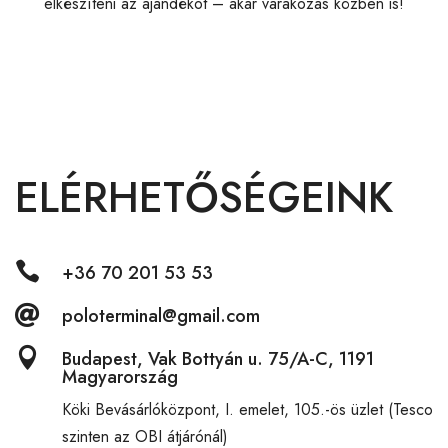
elkészíteni az ajándékot – akár várakozás közben is!
ELÉRHETŐSÉGEINK

+36 70 201 53 53

poloterminal@gmail.com

Budapest, Vak Bottyán u. 75/A-C, 1191
Magyarország
Köki Bevásárlóközpont,
I. emelet, 105.-ös üzlet (Tesco
szinten az OBI átjárónál)