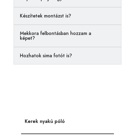
t
i
Készítetek montázst is?
v
e
Mekkora felbontásban hozzam a
:
képet?
Hozhatok sima fotót is?
Kerek nyakú póló