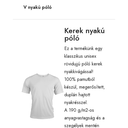
V nyakú póló
Kerek nyakú
póló
Ez a termékünk egy
klasszikus unisex
rövidujjú póló kerek
nyakkivágással!
100% pamutból
készül, megerősített,
duplán hajtott
nyakrésszel.
A 190 g/m2-os
anyagvastagság és a
szegélyek mentén