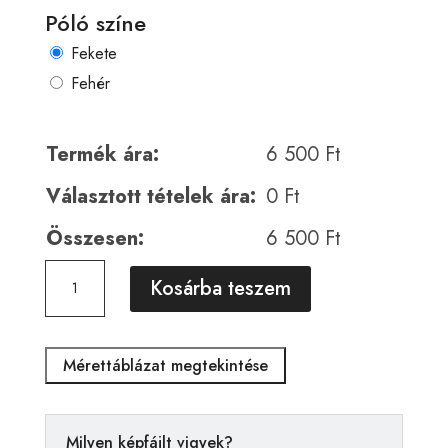
Póló színe
Fekete
Fehér
Termék ára:
6 500
Ft
Választott tételek ára:
0
Ft
Összesen:
6 500
Ft
Horror
A
Kosárba teszem
00911
l
mennyiség
t
e
Mérettáblázat megtekintése
r
n
a
Milyen képfájlt vigyek?