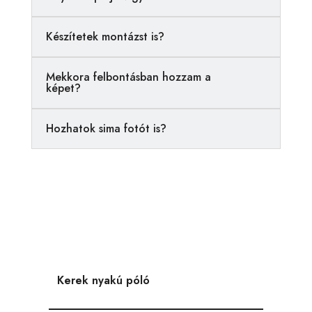
t
i
Készítetek montázst is?
v
e
Mekkora felbontásban hozzam a
:
képet?
Hozhatok sima fotót is?
Kerek nyakú póló