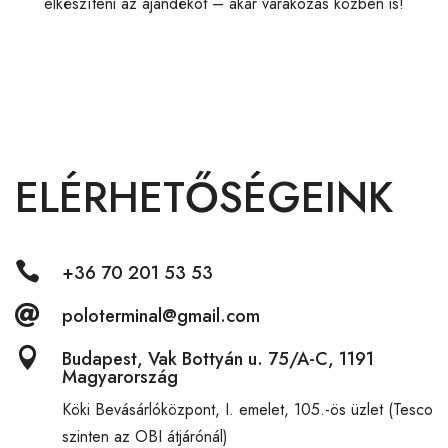
elkészíteni az ajándékot – akár várakozás közben is!
ELÉRHETŐSÉGEINK

+36 70 201 53 53

poloterminal@gmail.com

Budapest, Vak Bottyán u. 75/A-C, 1191
Magyarország
Köki Bevásárlóközpont,
I. emelet, 105.-ös üzlet (Tesco
szinten az OBI átjárónál)