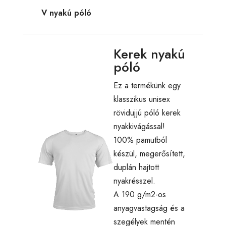
V nyakú póló
Kerek nyakú
póló
Ez a termékünk egy
klasszikus unisex
rövidujjú póló kerek
nyakkivágással!
100% pamutból
készül, megerősített,
duplán hajtott
nyakrésszel.
A 190 g/m2-os
anyagvastagság és a
szegélyek mentén