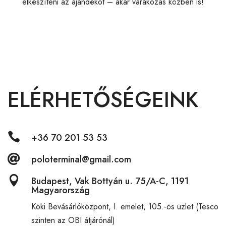
elkészíteni az ajándékot – akár várakozás közben is!
ELÉRHETŐSÉGEINK

+36 70 201 53 53

poloterminal@gmail.com

Budapest, Vak Bottyán u. 75/A-C, 1191
Magyarország
Köki Bevásárlóközpont,
I. emelet, 105.-ös üzlet (Tesco
szinten az OBI átjárónál)