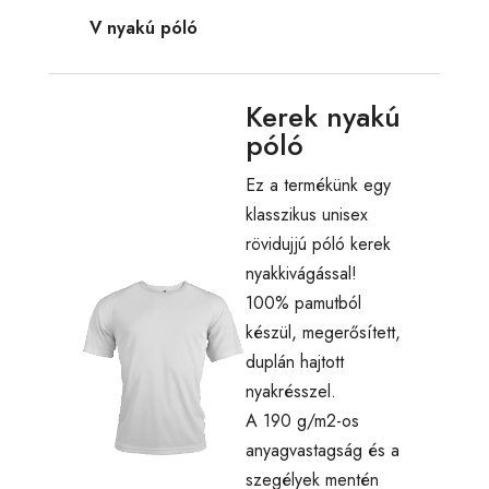
V nyakú póló
Kerek nyakú
póló
Ez a termékünk egy
klasszikus unisex
rövidujjú póló kerek
nyakkivágással!
100% pamutból
készül, megerősített,
duplán hajtott
nyakrésszel.
A 190 g/m2-os
anyagvastagság és a
szegélyek mentén