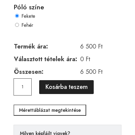
Póló színe
Fekete
Fehér
Termék ára:
6 500
Ft
Választott tételek ára:
0
Ft
Összesen:
6 500
Ft
Horror
A
Kosárba teszem
00999
l
mennyiség
t
e
Mérettáblázat megtekintése
r
n
a
Milyen képfájlt vigyek?