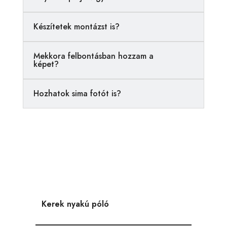
t
i
Készítetek montázst is?
v
e
Mekkora felbontásban hozzam a
:
képet?
Hozhatok sima fotót is?
Kerek nyakú póló