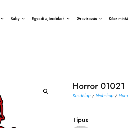
Baby
Egyedi ajándékok
Gravírozás
Kész mint
Horror 01021
Kezdőlap
/
Webshop
/
Horr
Típus