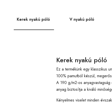
Kerek nyakú póló
V nyakú póló
Kerek nyakú póló
Ez a termékünk egy klasszikus un
100% pamutból készül, megerősíte
A 190 g/m2-os anyagvastagság é
anyag biztosítja a kiváló minőség
Kényelmes viselet minden évsza