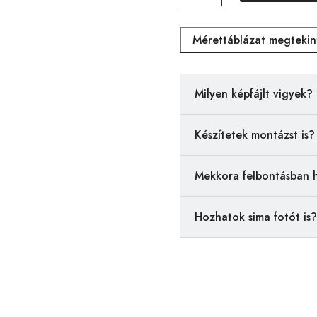
mennyiség
Mérettáblázat megtekin
Milyen képfájlt vigyek?
Készítetek montázst is?
Mekkora felbontásban 
Hozhatok sima fotót is?