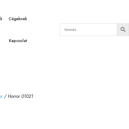
ák
Cégeknek
Kapcsolat
or
/ Horror 01021