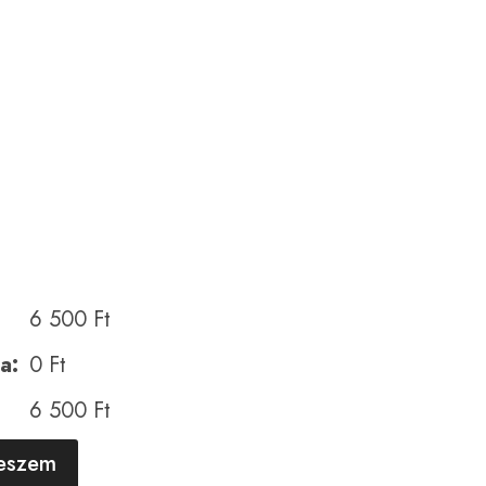
6 500
Ft
a:
0
Ft
6 500
Ft
A
teszem
l