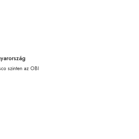
gyarország
esco szinten az OBI