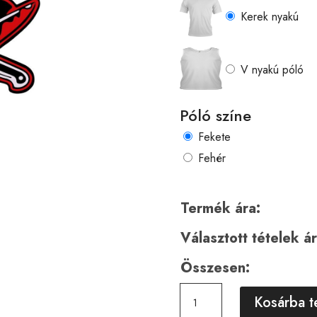
Kerek nyakú
V nyakú póló
Póló színe
Fekete
Fehér
Termék ára:
Választott tételek ár
Összesen:
Horror
Kosárba 
01021