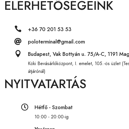
ELÉRHETŐSÉGEINK

+36 70 201 53 53

poloterminal@gmail.com

Budapest, Vak Bottyán u. 75/A-C, 1191 Ma
Köki Bevásárlóközpont,
I. emelet, 105.-ös üzlet (T
átjárónál)
NYITVATARTÁS

Hétfő - Szombat
10:00 - 20:00-ig