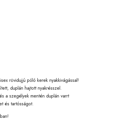
isex rövidujjú póló kerek nyakkivágással!
tt, duplán hajtott nyakrésszel.
s a szegélyek mentén duplán varrt
et és tartósságot.
kban!