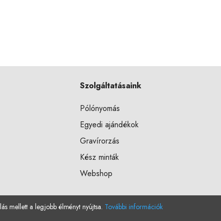
Szolgáltatásaink
Pólónyomás
Egyedi ajándékok
Gravírorzás
Kész minták
Webshop
lás mellett a legjobb élményt nyújtsa.
További információk