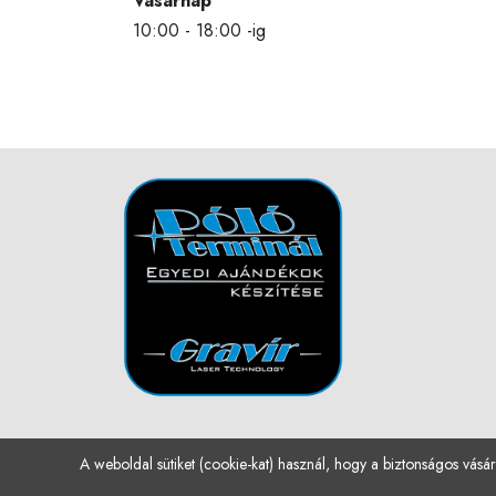
Vasárnap
10:00 - 18:00 -ig
A weboldal sütiket (cookie-kat) használ, hogy a biztonságos vásár