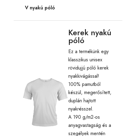
V nyakú póló
Kerek nyakú
póló
Ez a termékünk egy
klasszikus unisex
rövidujjú póló kerek
nyakkivágással!
100% pamutból
készül, megerősített,
duplán hajtott
nyakrésszel.
A 190 g/m2-os
anyagvastagság és a
szegélyek mentén