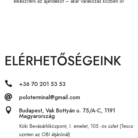
elkészíteni az ajándékot – akár várakozás közben is!
ELÉRHETŐSÉGEINK

+36 70 201 53 53

poloterminal@gmail.com

Budapest, Vak Bottyán u. 75/A-C, 1191
Magyarország
Köki Bevásárlóközpont,
I. emelet, 105.-ös üzlet (Tesco
szinten az OBI átjárónál)