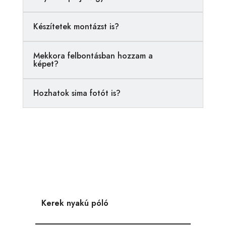
t
i
Készítetek montázst is?
v
e
Mekkora felbontásban hozzam a
:
képet?
Hozhatok sima fotót is?
Kerek nyakú póló