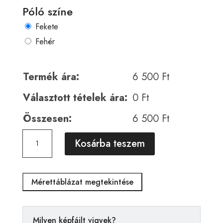
Póló színe
Fekete
Fehér
Termék ára:
6 500
Ft
Választott tételek ára:
0
Ft
Összesen:
6 500
Ft
Horror
A
Kosárba teszem
01082
l
mennyiség
t
e
Mérettáblázat megtekintése
r
n
a
Milyen képfájlt vigyek?