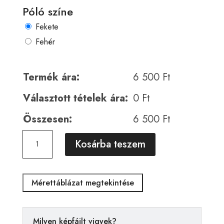
Póló színe
Fekete
Fehér
Termék ára:
6 500
Ft
Választott tételek ára:
0
Ft
Összesen:
6 500
Ft
Horror
A
Kosárba teszem
01085
l
mennyiség
t
e
Mérettáblázat megtekintése
r
n
a
Milyen képfájlt vigyek?