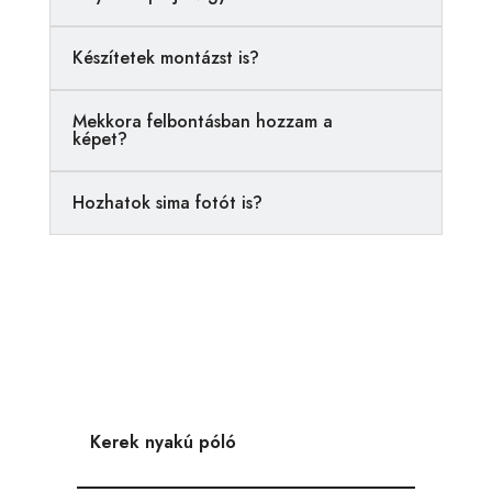
t
i
Készítetek montázst is?
v
e
Mekkora felbontásban hozzam a
:
képet?
Hozhatok sima fotót is?
Kerek nyakú póló