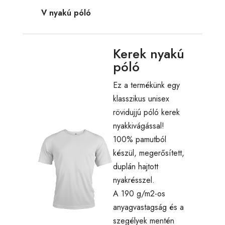
V nyakú póló
Kerek nyakú
póló
Ez a termékünk egy
klasszikus unisex
rövidujjú póló kerek
nyakkivágással!
100% pamutból
készül, megerősített,
duplán hajtott
nyakrésszel.
A 190 g/m2-os
anyagvastagság és a
szegélyek mentén