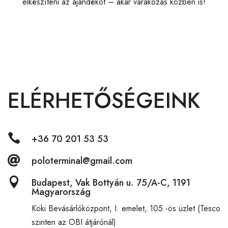
elkészíteni az ajándékot – akár várakozás közben is!
ELÉRHETŐSÉGEINK

+36 70 201 53 53

poloterminal@gmail.com

Budapest, Vak Bottyán u. 75/A-C, 1191
Magyarország
Köki Bevásárlóközpont,
I. emelet, 105.-ös üzlet (Tesco
szinten az OBI átjárónál)