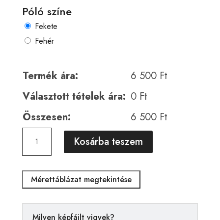
Póló színe
Fekete
Fehér
Termék ára:
6 500
Ft
Választott tételek ára:
0
Ft
Összesen:
6 500
Ft
Horror
A
Kosárba teszem
01267
l
mennyiség
t
e
Mérettáblázat megtekintése
r
n
a
Milyen képfájlt vigyek?