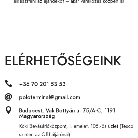
elkészíteni az ajándékot – akár várakozás közben is!
ELÉRHETŐSÉGEINK

+36 70 201 53 53

poloterminal@gmail.com

Budapest, Vak Bottyán u. 75/A-C, 1191
Magyarország
Köki Bevásárlóközpont,
I. emelet, 105.-ös üzlet (Tesco
szinten az OBI átjárónál)