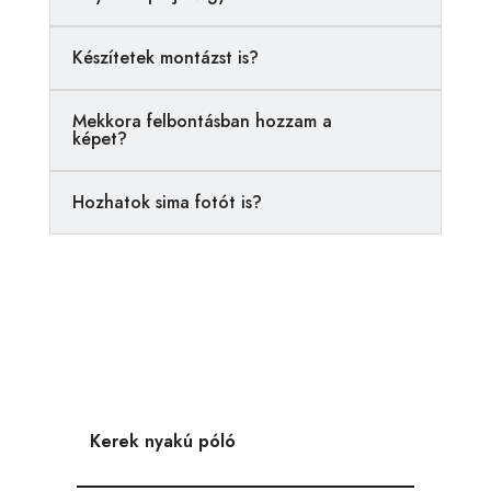
t
i
Készítetek montázst is?
v
e
Mekkora felbontásban hozzam a
:
képet?
Hozhatok sima fotót is?
Kerek nyakú póló