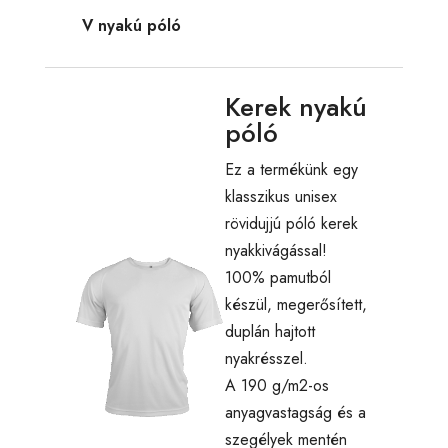
V nyakú póló
Kerek nyakú
póló
Ez a termékünk egy
klasszikus unisex
rövidujjú póló kerek
nyakkivágással!
100% pamutból
készül, megerősített,
duplán hajtott
nyakrésszel.
A 190 g/m2-os
anyagvastagság és a
szegélyek mentén