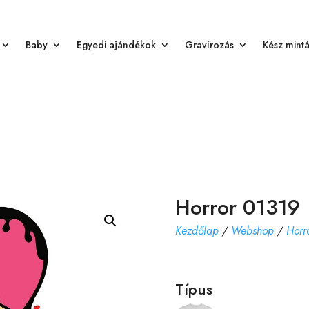
Baby
Egyedi ajándékok
Gravírozás
Kész mint
Horror 01319
Kezdőlap
/
Webshop
/
Horr
Típus