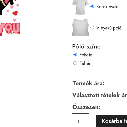
Kerek nyakú
V nyakú póló
Póló színe
Fekete
Fehér
Termék ára:
Választott tételek ár
Összesen:
Horror
Kosárba 
01319