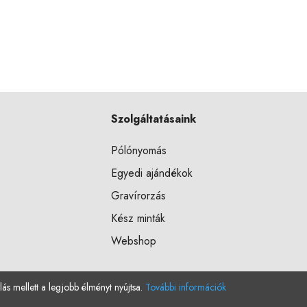
Szolgáltatásaink
Pólónyomás
Egyedi ajándékok
Gravírorzás
Kész minták
Webshop
lás mellett a legjobb élményt nyújtsa.
További információk