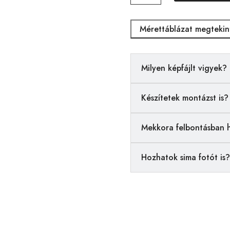
mennyiség
Mérettáblázat megtekin
Milyen képfájlt vigyek?
Készítetek montázst is?
Mekkora felbontásban 
Hozhatok sima fotót is?