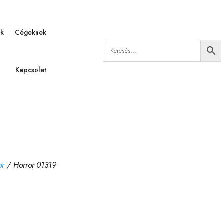
ák
Cégeknek
Kapcsolat
or
/ Horror 01319