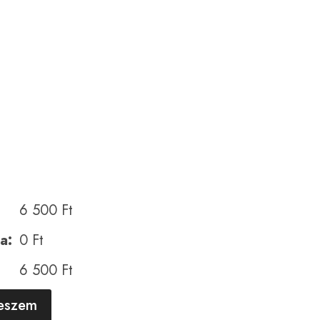
6 500
Ft
a:
0
Ft
6 500
Ft
A
teszem
l