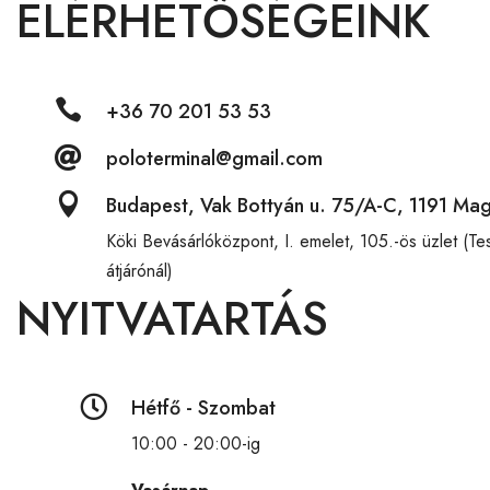
ELÉRHETŐSÉGEINK

+36 70 201 53 53

poloterminal@gmail.com

Budapest, Vak Bottyán u. 75/A-C, 1191 Ma
Köki Bevásárlóközpont,
I. emelet, 105.-ös üzlet (T
átjárónál)
NYITVATARTÁS

Hétfő - Szombat
10:00 - 20:00-ig