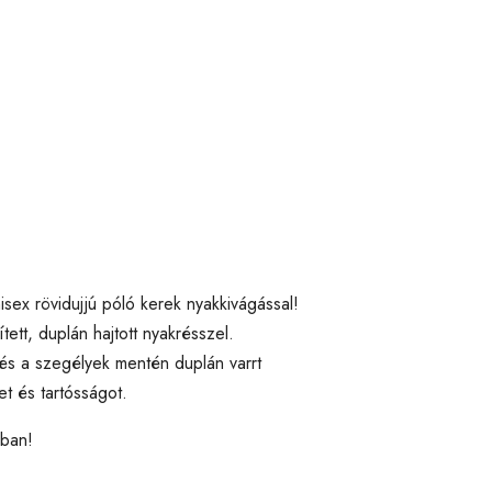
isex rövidujjú póló kerek nyakkivágással!
tt, duplán hajtott nyakrésszel.
s a szegélyek mentén duplán varrt
et és tartósságot.
kban!