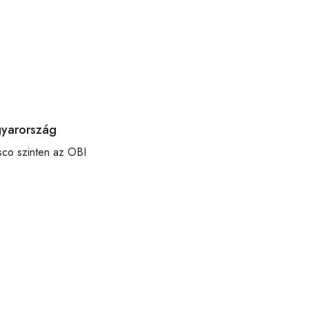
gyarország
esco szinten az OBI