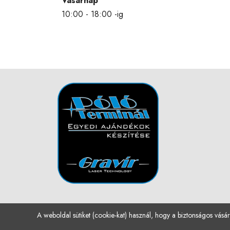
Vasárnap
10:00 - 18:00 -ig
A weboldal sütiket (cookie-kat) használ, hogy a biztonságos vásár