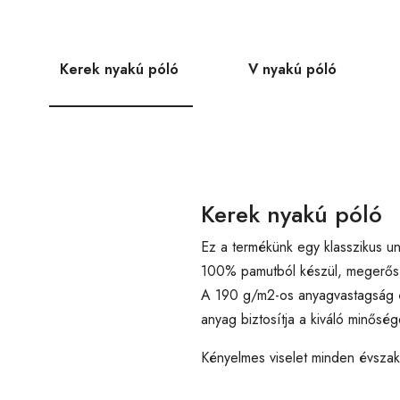
Kerek nyakú póló
V nyakú póló
Kerek nyakú póló
Ez a termékünk egy klasszikus un
100% pamutból készül, megerősíte
A 190 g/m2-os anyagvastagság é
anyag biztosítja a kiváló minőség
Kényelmes viselet minden évsza