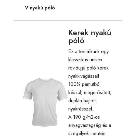
V nyakú póló
Kerek nyakú
póló
Ez a termékünk egy
klasszikus unisex
rövidujjú póló kerek
nyakkivágással!
100% pamutból
készül, megerősített,
duplán hajtott
nyakrésszel.
A 190 g/m2-os
anyagvastagság és a
szegélyek mentén