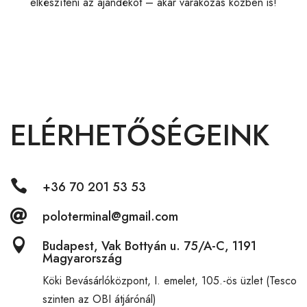
elkészíteni az ajándékot – akár várakozás közben is!
ELÉRHETŐSÉGEINK

+36 70 201 53 53

poloterminal@gmail.com

Budapest, Vak Bottyán u. 75/A-C, 1191
Magyarország
Köki Bevásárlóközpont,
I. emelet, 105.-ös üzlet (Tesco
szinten az OBI átjárónál)