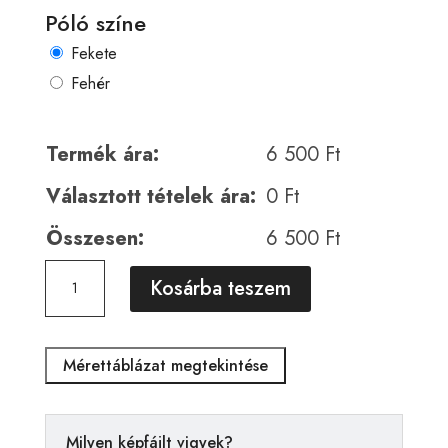
Póló színe
Fekete
Fehér
Termék ára:
6 500
Ft
Választott tételek ára:
0
Ft
Összesen:
6 500
Ft
Medve
A
Kosárba teszem
00163
l
mennyiség
t
e
Mérettáblázat megtekintése
r
n
a
Milyen képfájlt vigyek?