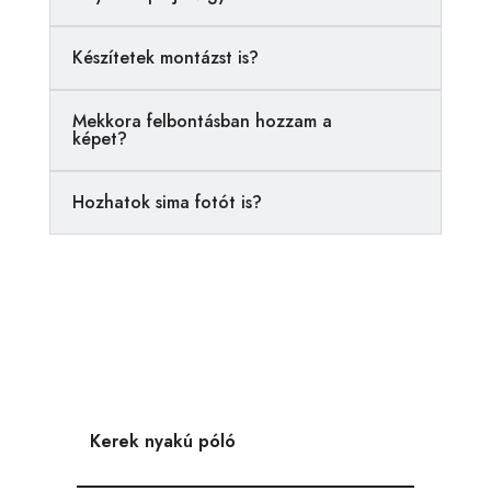
t
i
Készítetek montázst is?
v
e
Mekkora felbontásban hozzam a
:
képet?
Hozhatok sima fotót is?
Kerek nyakú póló