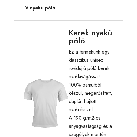
V nyakú póló
Kerek nyakú
póló
Ez a termékünk egy
klasszikus unisex
rövidujjú póló kerek
nyakkivágással!
100% pamutból
készül, megerősített,
duplán hajtott
nyakrésszel.
A 190 g/m2-os
anyagvastagság és a
szegélyek mentén