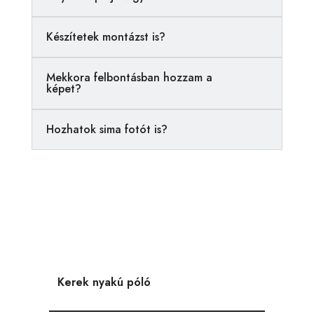
t
i
Készítetek montázst is?
v
e
Mekkora felbontásban hozzam a
:
képet?
Hozhatok sima fotót is?
Kerek nyakú póló