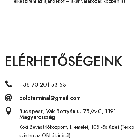
elkészíteni az ajándékot – akár várakozás közben is!
ELÉRHETŐSÉGEINK

+36 70 201 53 53

poloterminal@gmail.com

Budapest, Vak Bottyán u. 75/A-C, 1191
Magyarország
Köki Bevásárlóközpont,
I. emelet, 105.-ös üzlet (Tesco
szinten az OBI átjárónál)