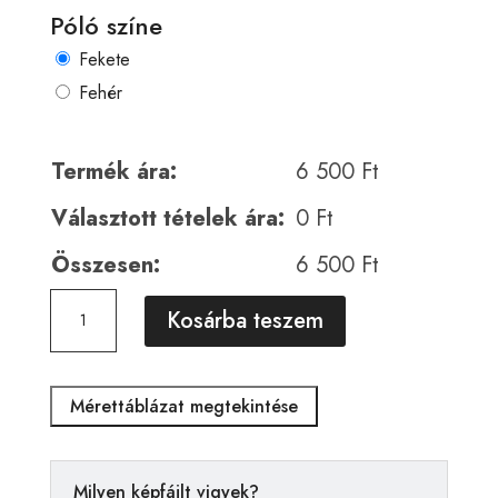
Póló színe
Fekete
Fehér
Termék ára:
6 500
Ft
Választott tételek ára:
0
Ft
Összesen:
6 500
Ft
Medve
A
Kosárba teszem
00199
l
mennyiség
t
e
Mérettáblázat megtekintése
r
n
a
Milyen képfájlt vigyek?