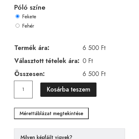
Póló színe
Fekete
Fehér
Termék ára:
6 500
Ft
Választott tételek ára:
0
Ft
Összesen:
6 500
Ft
Urban
A
Kosárba teszem
00009
l
mennyiség
t
e
Mérettáblázat megtekintése
r
n
a
Milyen képfájlt vigyek?