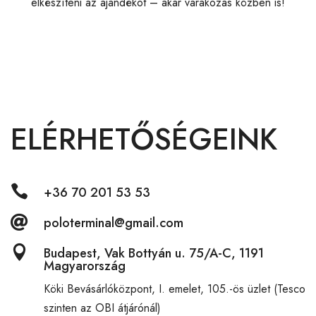
elkészíteni az ajándékot – akár várakozás közben is!
ELÉRHETŐSÉGEINK

+36 70 201 53 53

poloterminal@gmail.com

Budapest, Vak Bottyán u. 75/A-C, 1191
Magyarország
Köki Bevásárlóközpont,
I. emelet, 105.-ös üzlet (Tesco
szinten az OBI átjárónál)