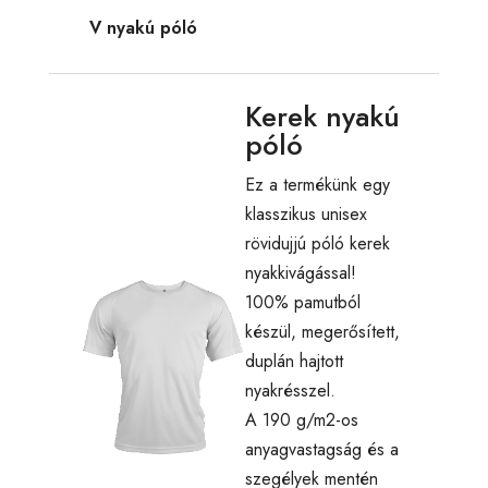
V nyakú póló
Kerek nyakú
póló
Ez a termékünk egy
klasszikus unisex
rövidujjú póló kerek
nyakkivágással!
100% pamutból
készül, megerősített,
duplán hajtott
nyakrésszel.
A 190 g/m2-os
anyagvastagság és a
szegélyek mentén