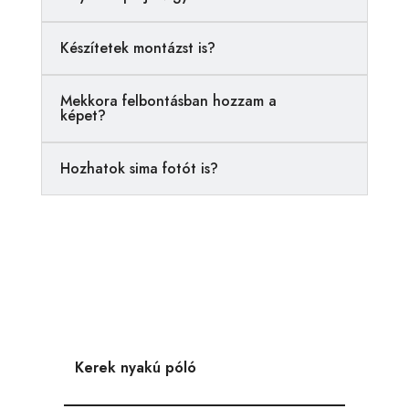
t
i
Készítetek montázst is?
v
e
Mekkora felbontásban hozzam a
:
képet?
Hozhatok sima fotót is?
Kerek nyakú póló