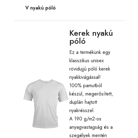
V nyakú póló
Kerek nyakú
póló
Ez a termékünk egy
klasszikus unisex
rövidujjú póló kerek
nyakkivágással!
100% pamutból
készül, megerősített,
duplán hajtott
nyakrésszel.
A 190 g/m2-os
anyagvastagság és a
szegélyek mentén