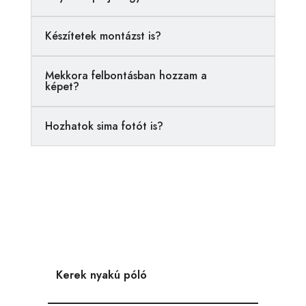
t
i
Készítetek montázst is?
v
e
Mekkora felbontásban hozzam a
:
képet?
Hozhatok sima fotót is?
Kerek nyakú póló