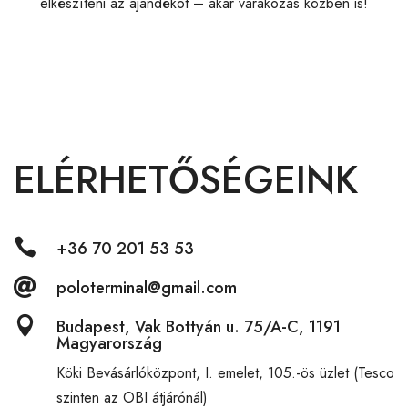
elkészíteni az ajándékot – akár várakozás közben is!
ELÉRHETŐSÉGEINK

+36 70 201 53 53

poloterminal@gmail.com

Budapest, Vak Bottyán u. 75/A-C, 1191
Magyarország
Köki Bevásárlóközpont,
I. emelet, 105.-ös üzlet (Tesco
szinten az OBI átjárónál)