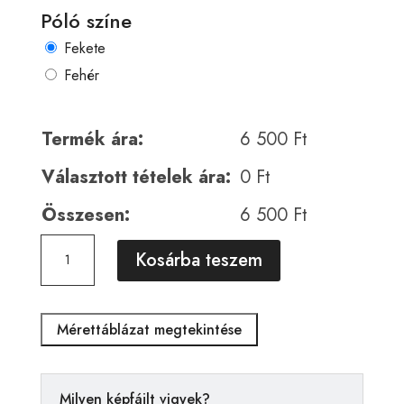
Póló színe
Fekete
Fehér
Termék ára:
6 500
Ft
Választott tételek ára:
0
Ft
Összesen:
6 500
Ft
Urban
A
Kosárba teszem
00088
l
mennyiség
t
e
Mérettáblázat megtekintése
r
n
a
Milyen képfájlt vigyek?